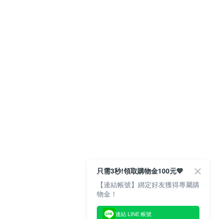
只需3秒!領取購物金100元💙
【連結帳號】綁定好友獲得專屬購
連結 LINE 帳號