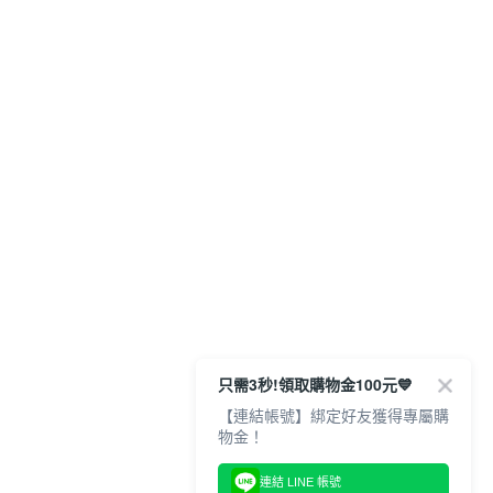
只需3秒!領取購物金100元💙
【連結帳號】綁定好友獲得專屬購
連結 LINE 帳號