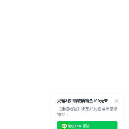
只需3秒!領取購物金100元💙
【連結帳號】綁定好友獲得專屬購
連結 LINE 帳號